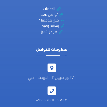
الخدمات
تواصل معنا
مثل موقعنا؟
رسالتنا وقيمنا
مراكز التميز
معلومات للتواصل
١٧٠١ برج صهيل ٢ - النهدة – دبي
هاتف : ٩٧١٤٥٦٧٦٤٠٠+