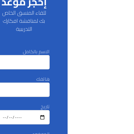
إحجز موعد
للقاء المنسق الخاص
بك لمناقشة افكارك
التدريبية
الاسم بالكامل
هاتفك
تاريخ