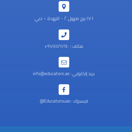
١٧٠١ برج صهيل ٢ - النهدة – دبي
هاتف : ٩٧١٤٥٦٧٦٤٠٠+
بريد إلكتروني : info@educators.ae
فيسبوك : Educatorsuae@