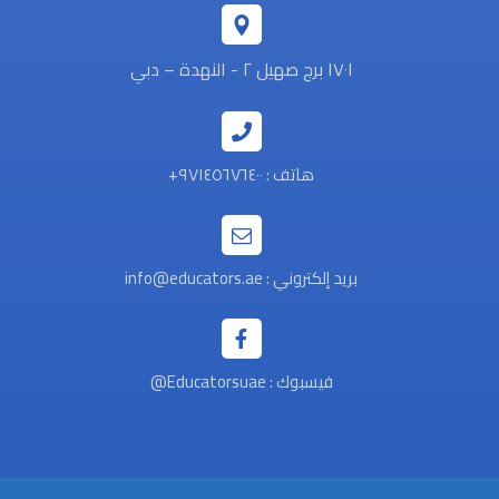
١٧٠١ برج صهيل ٢ - النهدة – دبي
هاتف : ٩٧١٤٥٦٧٦٤٠٠+
بريد إلكتروني : info@educators.ae
فيسبوك : Educatorsuae@